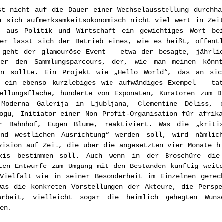
t nicht auf die Dauer einer Wechselausstellung durchha
n sich aufmerksamkeitsökonomisch nicht viel wert in Zei
r aus Politik und Wirtschaft ein gewichtiges Wort b
ner lässt sich der Betrieb eines, wie es heißt, öffentl
 geht der glamouröse Event – etwa der besagte, jährli
ber den Sammlungsparcours, der, wie man meinen könn
en sollte. Ein Projekt wie „Hello World“, das an sic
 ein ebenso kurzlebiges wie aufwändiges Exempel – ta
tellungsfläche, hunderte von Exponaten, Kuratoren zum D
 Moderna Galerija in Ljubljana, Clementine Déliss, e
ogu, Initiator einer Non Profit-Organisation für afrik
r Bahnhof, Eugen Blume, reaktiviert. Was die „kriti
end westlichen Ausrichtung“ werden soll, wird nämlic
vision auf Zeit, die über die angesetzten vier Monate h
xis bestimmen soll. Auch wenn in der Broschüre die
ten Entwürfe zum Umgang mit den Beständen künftig weit
 Vielfalt wie in seiner Besonderheit im Einzelnen gerec
was die konkreten Vorstellungen der Akteure, die Perspe
arbeit, vielleicht sogar die heimlich gehegten Wüns
en.