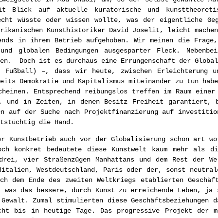
it Blick auf aktuelle kuratorische und kunsttheoreti
echt wüsste oder wissen wollte, was der eigentliche Geg
rikanischen Kunsthistoriker David Joselit, leicht machen
ends in ihrem Betrieb aufgehoben. Wir meinen die Frage
und globalen Bedingungen ausgesparter Fleck. Nebenbe
hen. Doch ist es durchaus eine Errungenschaft der Global
 Fußball) –, dass wir heute, zwischen Erleichterung u
eits Demokratie und Kapitalismus miteinander zu tun habe
cheinen. Entsprechend reibungslos treffen im Raum einer
, und in Zeiten, in denen Besitz Freiheit garantiert, 
en auf der Suche nach Projektfinanzierung auf investitio
tstüchtig die Hand.
er Kunstbetrieb auch vor der Globalisierung schon art wo
och konkret bedeutete diese Kunstwelt kaum mehr als di
 drei, vier Straßenzügen Manhattans und dem Rest der We
ditalien, Westdeutschland, Paris oder der, sonst neutral
ch dem Ende des zweiten Weltkriegs etablierten Geschäf
, was das bessere, durch Kunst zu erreichende Leben, ja 
 Gewalt. Zumal stimulierten diese Geschäftsbeziehungen d
cht bis in heutige Tage. Das progressive Projekt der m