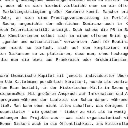
n, oder ob es sich hierbei vielleicht eher um ein öffen
 Marketingstrategien großer Konzerne kennt. Mancher er
 Jahr, an sich eine Prestigeveranstaltung im Portfo
e Sache, angesichts der männlichen Dominanz auch im K
noch Internationalität anzeigt. Doch schoss die PR in S
die Künstlerinnen selbst sich in einem offenen Brief ge
 „gender and nationalities“ verwehrten. Auch für Routini
ben nicht so einfach, sich auf den kompliziert mit
alen Diskursen so zu platzieren, dass man, ohne hochzug
, die man sie etwa aus Frankreich oder Großbritannie
bare thematische Kapitel mit jeweils individueller Über
om Udo Kittelmann persönlich kuratiert, wurde als zentra
chen Raum bezieht, in der Historischen Halle in Szene g
eichermaßen. Mit größerem Anspruch auf Information und A
sprogramm während der Laufzeit der Schau daher, währen
ließ. Man kann eben nicht alles schaffen, was übrigens f
quantitativ – wie gesehen – lieber zu viel als zu wenig 
echungen des Projekts aus – was sich organisatorisch v
ßenen Diskurs auch in die Öffentlichkeit, ins kulturelle