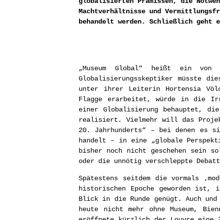
globalisierten Prämissen, die Notwen
Machtverhältnisse und Vermittlungsfr
behandelt werden. Schließlich geht e
„Museum Global“ heißt ein von d
Globalisierungsskeptiker müsste di
unter ihrer Leiterin Hortensia Völ
Flagge erarbeitet, würde in die Ir
einer Globalisierung behauptet, di
realisiert. Vielmehr will das Proje
20. Jahrhunderts“ – bei denen es si
handelt – in eine „globale Perspekt
bisher noch nicht geschehen sein so
oder die unnötig verschleppte Debatt
Spätestens seitdem die vormals ‚mo
historischen Epoche geworden ist, 
Blick in die Runde genügt. Auch und
heute nicht mehr ohne Museum, Bien
eröffnete kürzlich der Louvre eine 