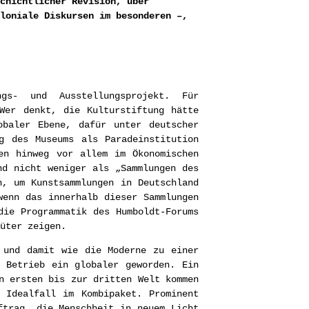
chichtlicher Revision, über
loniale Diskursen im besonderen –,
gs- und Ausstellungsprojekt. Für
Wer denkt, die Kulturstiftung hätte
obaler Ebene, dafür unter deutscher
g des Museums als Paradeinstitution
en hinweg vor allem im Ökonomischen
nd nicht weniger als „Sammlungen des
n, um Kunstsammlungen in Deutschland
wenn das innerhalb dieser Sammlungen
die Programmatik des Humboldt-Forums
üter zeigen.
 und damit wie die Moderne zu einer
 Betrieb ein globaler geworden. Ein
n ersten bis zur dritten Welt kommen
 Idealfall im Kombipaket. Prominent
ftrag, die Menschheit in neuem Licht