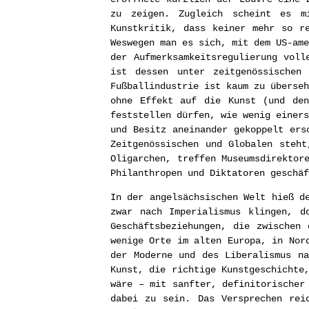
zu zeigen. Zugleich scheint es m
Kunstkritik, dass keiner mehr so r
Weswegen man es sich, mit dem US-ame
der Aufmerksamkeitsregulierung voll
ist dessen unter zeitgenössischen 
Fußballindustrie ist kaum zu überse
ohne Effekt auf die Kunst (und den
feststellen dürfen, wie wenig einers
und Besitz aneinander gekoppelt ers
Zeitgenössischen und Globalen steht
Oligarchen, treffen Museumsdirektor
Philanthropen und Diktatoren geschäf
In der angelsächsischen Welt hieß d
zwar nach Imperialismus klingen, d
Geschäftsbeziehungen, die zwischen
wenige Orte im alten Europa, in Nor
der Moderne und des Liberalismus na
Kunst, die richtige Kunstgeschichte
wäre – mit sanfter, definitorischer
dabei zu sein. Das Versprechen rei