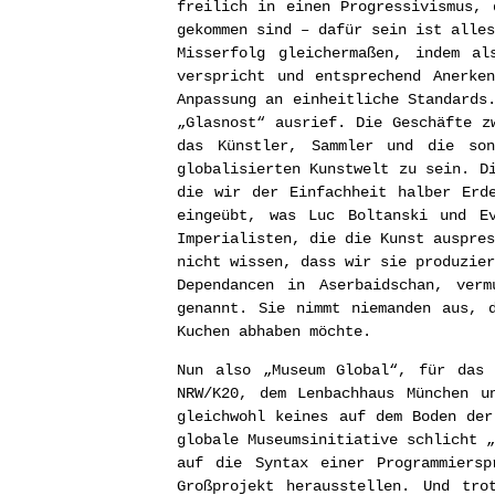
freilich in einen Progressivismus, 
gekommen sind – dafür sein ist alles
Misserfolg gleichermaßen, indem a
verspricht und entsprechend Anerke
Anpassung an einheitliche Standards
„Glasnost“ ausrief. Die Geschäfte z
das Künstler, Sammler und die son
globalisierten Kunstwelt zu sein. D
die wir der Einfachheit halber Erd
eingeübt, was Luc Boltanski und E
Imperialisten, die die Kunst auspres
nicht wissen, dass wir sie produzier
Dependancen in Aserbaidschan, verm
genannt. Sie nimmt niemanden aus, 
Kuchen abhaben möchte.
Nun also „Museum Global“, für das 
NRW/K20, dem Lenbachhaus München u
gleichwohl keines auf dem Boden der
globale Museumsinitiative schlicht „
auf die Syntax einer Programmiersp
Großprojekt herausstellen. Und tro