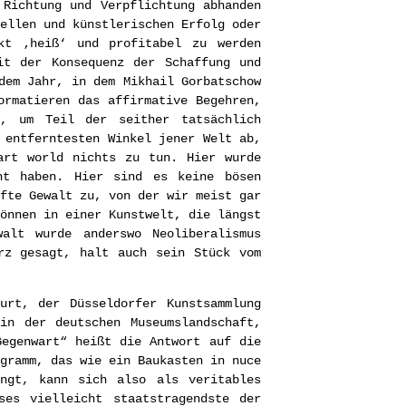
 Richtung und Verpflichtung abhanden
ellen und künstlerischen Erfolg oder
kt ‚heiß‘ und profitabel zu werden
it der Konsequenz der Schaffung und
dem Jahr, in dem Mikhail Gorbatschow
ormatieren das affirmative Begehren,
n, um Teil der seither tatsächlich
 entferntesten Winkel jener Welt ab,
art world nichts zu tun. Hier wurde
nt haben. Hier sind es keine bösen
fte Gewalt zu, von der wir meist gar
önnen in einer Kunstwelt, die längst
walt wurde anderswo Neoliberalismus
rz gesagt, halt auch sein Stück vom
urt, der Düsseldorfer Kunstsammlung
in der deutschen Museumslandschaft,
Gegenwart“ heißt die Antwort auf die
gramm, das wie ein Baukasten in nuce
ingt, kann sich also als veritables
ses vielleicht staatstragendste der