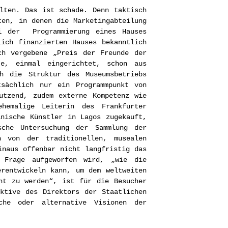
lten. Das ist schade. Denn taktisch
ten, in denen die Marketingabteilung
ei der Programmierung eines Hauses
ich finanzierten Hauses bekanntlich
ch vergebene „Preis der Freunde der
te, einmal eingerichtet, schon aus
h die Struktur des Museumsbetriebs
tsächlich nur ein Programmpunkt von
utzend, zudem externe Kompetenz wie
hemalige Leiterin des Frankfurter
anische Künstler in Lagos zugekauft,
sche Untersuchung der Sammlung der
h von der traditionellen, musealen
inaus offenbar nicht langfristig das
 Frage aufgeworfen wird, „wie die
erentwickeln kann, um dem weltweiten
ht zu werden“, ist für die Besucher
ktive des Direktors der Staatlichen
che oder alternative Visionen der