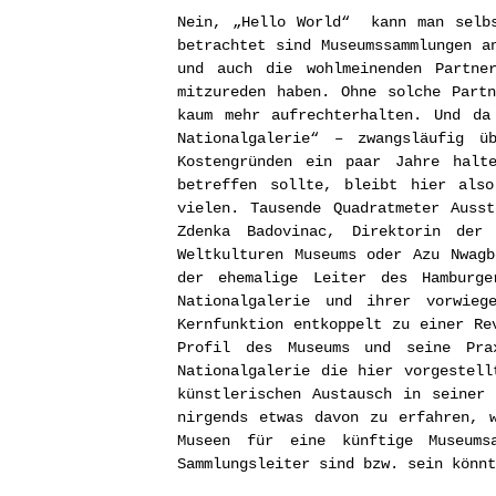
Nein, „Hello World“ kann man selbs
betrachtet sind Museumssammlungen a
und auch die wohlmeinenden Partne
mitzureden haben. Ohne solche Part
kaum mehr aufrechterhalten. Und da
Nationalgalerie“ – zwangsläufig ü
Kostengründen ein paar Jahre halt
betreffen sollte, bleibt hier also
vielen. Tausende Quadratmeter Auss
Zdenka Badovinac, Direktorin der
Weltkulturen Museums oder Azu Nwagb
der ehemalige Leiter des Hamburge
Nationalgalerie und ihrer vorwieg
Kernfunktion entkoppelt zu einer Re
Profil des Museums und seine Pra
Nationalgalerie die hier vorgestell
künstlerischen Austausch in seiner
nirgends etwas davon zu erfahren, 
Museen für eine künftige Museums
Sammlungsleiter sind bzw. sein könnt