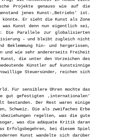
sche Projekte genauso wie auf die
enstand jenes Kunst-‚Betriebs‘ ist.
 könnte. Er sieht die Kunst als Zone
, was Kunst denn nun eigentlich sei,
i: Die Parallele zur globalisierten
isierung – und bleibt zugleich nicht
nd Beklemmung hin- und hergerissen,
n und wie sehr andererseits Freiheit
 Kunst, die unter den Vorzeichen des
bedeutende Künstler auf kunstsinnige
nswillige Steuersünder, reichen sich
rld. Für sensiblere Ohren mochte das
e gut gefestigten ‚internationalen‘
lt bestanden. Der Rest waren einige
en, Schweiz. Die als zweifaches Erbe
tsbeziehungen regelten, was die gute
sogar, was die adäquate Kritik daran
as Erfolgsbegehren, bei diesem Spiel
odernen Kunst wandelte sich darüber