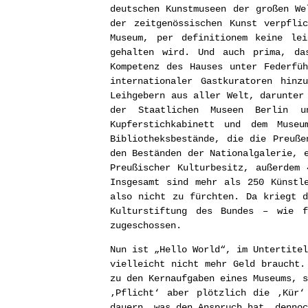
deutschen Kunstmuseen der großen We
der zeitgenössischen Kunst verpfli
Museum, per definitionem keine le
gehalten wird. Und auch prima, da
Kompetenz des Hauses unter Federfü
internationaler Gastkuratoren hinz
Leihgebern aus aller Welt, darunter
der Staatlichen Museen Berlin u
Kupferstichkabinett und dem Muse
Bibliotheksbestände, die die Preuße
den Beständen der Nationalgalerie, 
Preußischer Kulturbesitz, außerdem 
Insgesamt sind mehr als 250 Künstl
also nicht zu fürchten. Da kriegt 
Kulturstiftung des Bundes – wie f
zugeschossen.
Nun ist „Hello World“, im Untertitel
vielleicht nicht mehr Geld braucht.
zu den Kernaufgaben eines Museums, s
‚Pflicht‘ aber plötzlich die ‚Kür‘
dauern, was den Anspruch hat, dennoc