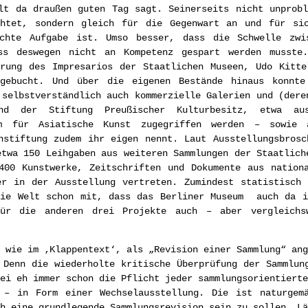
lt da draußen guten Tag sagt. Seinerseits nicht unprob
chtet, sondern gleich für die Gegenwart an und für si
ichte Aufgabe ist. Umso besser, dass die Schwelle zwi
ss deswegen nicht an Kompetenz gespart werden musste.
hrung des Impresarios der Staatlichen Museen, Udo Kitte
ugebucht. Und über die eigenen Bestände hinaus konnt
 selbstverständlich auch kommerzielle Galerien und (dere
nd der Stiftung Preußischer Kulturbesitz, etwa au
um für Asiatische Kunst zugegriffen werden – sowie 
nstiftung zudem ihr eigen nennt. Laut Ausstellungsbros
etwa 150 Leihgaben aus weiteren Sammlungen der Staatlich
400 Kunstwerke, Zeitschriften und Dokumente aus nation
er in der Ausstellung vertreten. Zumindest statistisch 
die Welt schon mit, dass das Berliner Museum auch da i
ür die anderen drei Projekte auch – aber vergleichs
 wie im ‚Klappentext‘, als „Revision einer Sammlung“ ang
 Denn die wiederholte kritische Überprüfung der Sammlun
ei eh immer schon die Pflicht jeder sammlungsorientierte
 – in Form einer Wechselausstellung. Die ist naturgem
h eine grundlegende Sammlungsrevision sein zu sollen. Lä