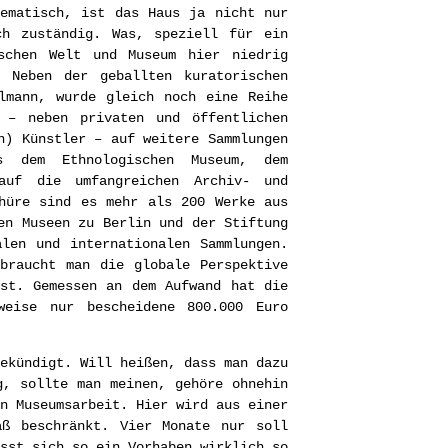
lematisch, ist das Haus ja nicht nur
ch zuständig. Was, speziell für ein
schen Welt und Museum hier niedrig
 Neben der geballten kuratorischen
lmann, wurde gleich noch eine Reihe
e – neben privaten und öffentlichen
n) Künstler – auf weitere Sammlungen
s dem Ethnologischen Museum, dem
auf die umfangreichen Archiv- und
chüre sind es mehr als 200 Werke aus
en Museen zu Berlin und der Stiftung
alen und internationalen Sammlungen.
braucht man die globale Perspektive
st. Gemessen an dem Aufwand hat die
weise nur bescheidene 800.000 Euro
ekündigt. Will heißen, dass man dazu
g, sollte man meinen, gehöre ohnehin
n Museumsarbeit. Hier wird aus einer
äß beschränkt. Vier Monate nur soll
sst sich so ein Vorhaben wirklich so