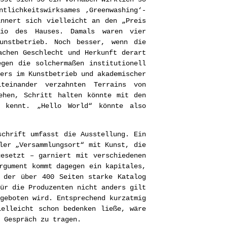
tlichkeitswirksames ‚Greenwashing‘-
innert sich vielleicht an den „Preis
lio des Hauses. Damals waren vier
unstbetrieb. Noch besser, wenn die
achen Geschlecht und Herkunft derart
gen die solchermaßen institutionell
ers im Kunstbetrieb und akademischer
einander verzahnten Terrains von
ehen, Schritt halten könnte mit den
n kennt. „Hello World“ könnte also
schrift umfasst die Ausstellung. Ein
ler „Versammlungsort“ mit Kunst, die
esetzt – garniert mit verschiedenen
rgument kommt dagegen ein kapitales,
d der über 400 Seiten starke Katalog
ür die Produzenten nicht anders gilt
geboten wird. Entsprechend kurzatmig
ielleicht schon bedenken ließe, wäre
 Gespräch zu tragen.