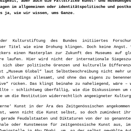
digkeit, aber auch die Fallstricke kunst- und museumsges
agen im allgemeinen oder identitätspolitische und postko
s ja, wie wir wissen, ums Ganze.
er Kulturstiftung des Bundes initiiertes Forschun
eser Titel wie eine Drohung klingen. Doch keine Angst. 
ckers einen Masterplan zur Zukunft des Museums auf gl
re laufen. Hier wird nicht der internationale Siegeszu
e sich über politische Grenzen und kulturelle Differenz
kt „Museum Global“ laut Selbstbeschreibung nicht mehr u
ch allerdings allesamt, und ohne das eigens zu benenne
ive“ rücken. Das klingt beinahe zu naheliegend, wäre – 
llte – schlichtweg überfällig, wie die Diskussionen um 
e um die Restitution widerrechtlich angeeigneter Kulturg
derne‘ Kunst in der Ära des Zeitgenössischen angekommen
ist, wenn nicht die Kunst selbst, so doch zumindest ihr
 gerade Feudalstaaten und Diktaturen von der so genannte
nale oder Kunstmesse für zeitgenössische Kunst aus, im
Zweigstelle in Abu Dhabi, um, so der selbst gewählte Au