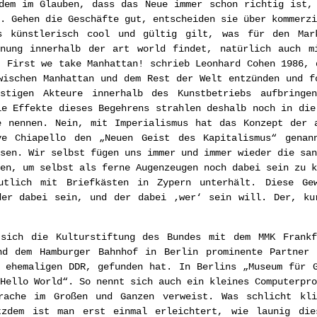
dem im Glauben, dass das Neue immer schon richtig ist,
. Gehen die Geschäfte gut, entscheiden sie über kommerzi
ls künstlerisch cool und gültig gilt, was für den Mar
nnung innerhalb der art world findet, natürlich auch m
. First we take Manhattan! schrieb Leonhard Cohen 1986, 
wischen Manhattan und dem Rest der Welt entzünden und f
stigen Akteure innerhalb des Kunstbetriebs aufbringe
ie Effekte dieses Begehrens strahlen deshalb noch in die
e nennen. Nein, mit Imperialismus hat das Konzept der 
ve Chiapello den „Neuen Geist des Kapitalismus“ genan
sen. Wir selbst fügen uns immer und immer wieder die san
en, um selbst als ferne Augenzeugen noch dabei sein zu k
utlich mit Briefkästen in Zypern unterhält. Diese Ge
der dabei sein, und der dabei ‚wer‘ sein will. Der, ku
sich die Kulturstiftung des Bundes mit dem MMK Frankf
nd dem Hamburger Bahnhof in Berlin prominente Partner 
 ehemaligen DDR, gefunden hat. In Berlins „Museum für 
Hello World“. So nennt sich auch ein kleines Computerpro
rache im Großen und Ganzen verweist. Was schlicht kl
tzdem ist man erst einmal erleichtert, wie launig die